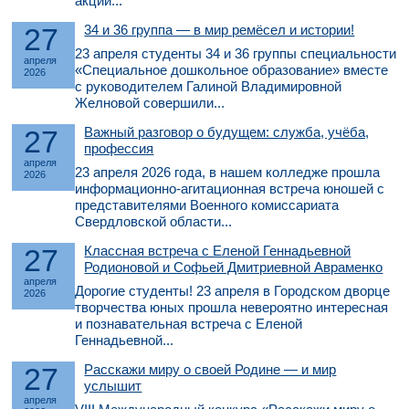
акции...
27
34 и 36 группа — в мир ремёсел и истории!
23 апреля студенты 34 и 36 группы специальности
апреля
«Специальное дошкольное образование» вместе
2026
с руководителем Галиной Владимировной
Желновой совершили...
27
Важный разговор о будущем: служба, учёба,
профессия
апреля
23 апреля 2026 года, в нашем колледже прошла
2026
информационно-агитационная встреча юношей с
представителями Военного комиссариата
Свердловской области...
27
Классная встреча с Еленой Геннадьевной
Родионовой и Софьей Дмитриевной Авраменко
апреля
Дорогие студенты! 23 апреля в Городском дворце
2026
творчества юных прошла невероятно интересная
и познавательная встреча с Еленой
Геннадьевной...
27
Расскажи миру о своей Родине — и мир
услышит
апреля