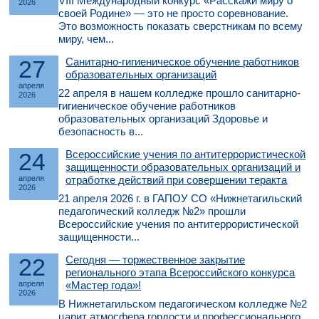
VIII Международный конкурс «Расскажи миру о
2026
своей Родине» — это не просто соревнование.
Это возможность показать сверстникам по всему
миру, чем...
27
Санитарно-гигиеническое обучение работников
образовательных организаций
апреля
22 апреля в нашем колледже прошло санитарно-
2026
гигиеническое обучение работников
образовательных организаций Здоровье и
безопасность в...
24
Всероссийские учения по антитеррористической
защищенности образовательных организаций и
апреля
отработке действий при совершении теракта
2026
21 апреля 2026 г. в ГАПОУ СО «Нижнетагильский
педагогический колледж №2» прошли
Всероссийские учения по антитеррористической
защищенности...
22
Сегодня — торжественное закрытие
регионального этапа Всероссийского конкурса
апреля
«Мастер года»!
2026
В Нижнетагильском педагогическом колледже №2
царит атмосфера гордости и профессионального