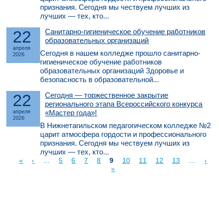
признания. Сегодня мы чествуем лучших из
лучших — тех, кто...
22
Санитарно-гигиеническое обучение работников
образовательных организаций
апреля
Сегодня в нашем колледже прошло санитарно-
2026
гигиеническое обучение работников
образовательных организаций Здоровье и
безопасность в образовательной...
22
Сегодня — торжественное закрытие
регионального этапа Всероссийского конкурса
апреля
«Мастер года»!
2026
В Нижнетагильском педагогическом колледже №2
царит атмосфера гордости и профессионального
признания. Сегодня мы чествуем лучших из
лучших — тех, кто...
«
‹
…
5
6
7
8
9
10
11
12
13
…
›
Страницы
»