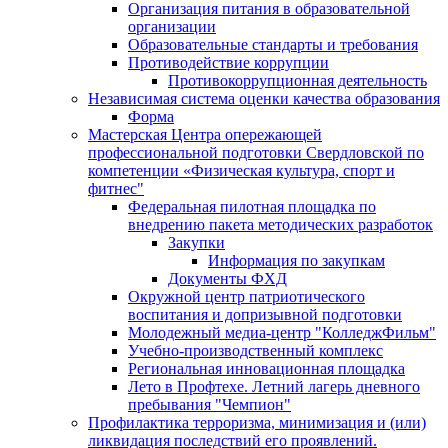
Организация питания в образовательной
организации
Образовательные стандарты и требования
Противодействие коррупции
Противокоррупционная деятельность
Независимая система оценки качества образования
Форма
Мастерская Центра опережающей
профессиональной подготовки Свердловской по
компетенции «Физическая культура, спорт и
фитнес"
Федеральная пилотная площадка по
внедрению пакета методических разработок
Закупки
Информация по закупкам
Документы ФХД
Окружной центр патриотического
воспитания и допризывной подготовки
Молодежный медиа-центр "КолледжФильм"
Учебно-производственный комплекс
Региональная инновационная площадка
Лето в Профтехе. Летний лагерь дневного
пребывания "Чемпион"
Профилактика терроризма, минимизация и (или)
ликвидация последствий его проявлений.