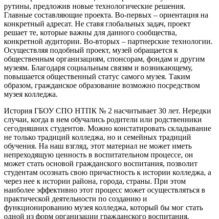
рутины, предложив новые технологические решения.
Главные составляющие проекта. Во-первых – ориентация на
конкретный адресат. Не ставя глобальных задач, проект
решает те, которые важны для данного сообщества,
конкретной аудитории. Во-вторых – партнерские технологии.
Осуществляя подобный проект, музей обращается к
общественным организациям, спонсорам, фондам и другим
музеям. Благодаря социальным связям и возникающему,
повышается общественный статус самого музея. Таким
образом, гражданское образование возможно посредством
музея колледжа.
История ГБОУ СПО НТПК № 2 насчитывает 30 лет. Нередки
случаи, когда в нем обучались родители или родственники
сегодняшних студентов. Можно констатировать складывание
не только традиций колледжа, но и семейных традиций
обучения. На наш взгляд, этот материал не может иметь
непреходящую ценность в воспитательном процессе, он
может стать основой гражданского воспитания, позволит
студентам осознать свою причастность к истории колледжа, а
через нее к истории района, города, страны. При этом
наиболее эффективно этот процесс может осуществляться в
практической деятельности по созданию и
функционированию музея колледжа, который бы мог стать
одной из форм организации гражданского воспитания.