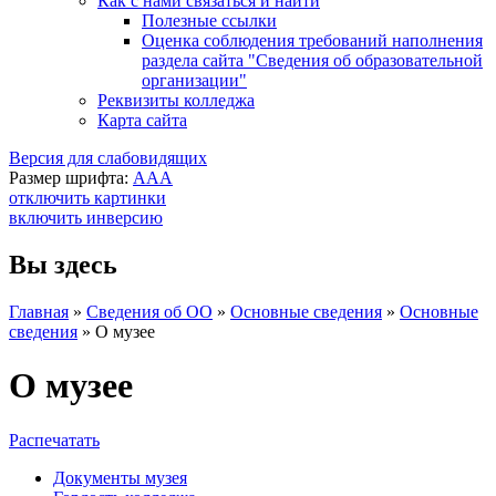
Как с нами связаться и найти
Полезные ссылки
Оценка соблюдения требований наполнения
раздела сайта "Сведения об образовательной
организации"
Реквизиты колледжа
Карта сайта
Версия для слабовидящих
Размер шрифта:
A
A
A
отключить картинки
включить инверсию
Вы здесь
Главная
»
Сведения об ОО
»
Основные сведения
»
Основные
сведения
»
О музее
О музее
Распечатать
Документы музея