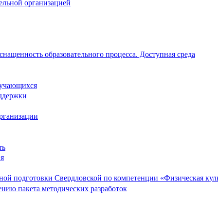
тельной организацией
снащенность образовательного процесса. Доступная среда
обучающихся
ддержки
организации
ть
ия
ой подготовки Свердловской по компетенции «Физическая культ
ению пакета методических разработок