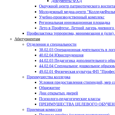
Документы ФХД
Окружной центр патриотического воспит
Молодежный медиа-центр "КолледжФиль
Учебно-производственный комплекс
Региональная инновационная площадка
Лето в Профтехе. Летний лагерь дневног
Профилактика терроризма, минимизация и (или) 
Абитуриентам
Отделения и специальности
38.02.03 Операционная деятельность в лог
40.02.04 Юриспруденция
44.02.03 Педагогика дополнительного об
44.02.04 Специальное дошкольное образов
49.02.01 Физическая культура ФП "Профе
Преимущества колледжа
Условия предоставления стипендий, мер 
Общежитие
Дни открытых дверей
Психолого-педагогические классы
ПРЕИМУЩЕСТВА ЦЕЛЕВОГО ОБУЧЕ
Приемная комиссия
Правила приёма (условия поступления)