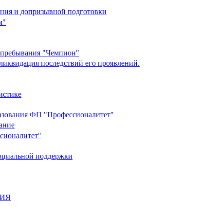
ания и допризывной подготовки
м"
о пребывания "Чемпион"
ликвидация последствий его проявлений.
истике
разования ФП "Профессионалитет"
ание
ссионалитет"
социальной поддержки
НИЯ