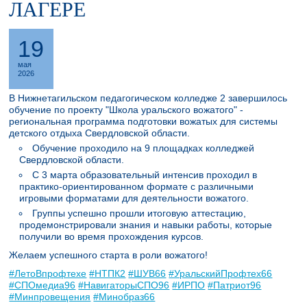
ЛАГЕРЕ
19
мая
2026
В Нижнетагильском педагогическом колледже 2 завершилось
обучение по проекту "Школа уральского вожатого" -
региональная программа подготовки вожатых для системы
детского отдыха Свердловской области.
Обучение проходило на 9 площадках колледжей
Свердловской области.
С 3 марта образовательный интенсив проходил в
практико-ориентированном формате с различными
игровыми форматами для деятельности вожатого.
Группы успешно прошли итоговую аттестацию,
продемонстрировали знания и навыки работы, которые
получили во время прохождения курсов.
Желаем успешного старта в роли вожатого!
#ЛетоВпрофтехе
#НТПК2
#ШУВ66
#УральскийПрофтех66
#СПОмедиа96
#НавигаторыСПО96
#ИРПО
#Патриот96
#Минпровещения
#Минобраз66