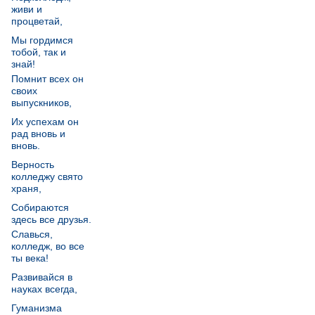
живи и
процветай,
Мы гордимся
тобой, так и
знай!
Помнит всех он
своих
выпускников,
Их успехам он
рад вновь и
вновь.
Верность
колледжу свято
храня,
Собираются
здесь все друзья.
Славься,
колледж, во все
ты века!
Развивайся в
науках всегда,
Гуманизма