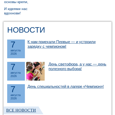
основы крепи,
И идеями нас
вдохнови!
НОВОСТИ
7
К нам приехали Первые — и устроили
зарядку с чемпионом!
августа
2026
7
День светофора, а у нас — день
полезного выбора!
августа
2026
7
День специальностей в лагере «Чемпион»!
августа
2026
ВСЕ НОВОСТИ