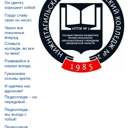
Он цветет,
хорошеет собой.
Гордо славу
свою он несет,
Через все
поколенья
вперед.
Славься,
колледж, во все
ты века!
Развивайся в
науках всегда,
Гуманизма
основы крепи,
И идеями нас
вдохнови!
Педколледж – на
передовой..
Педколледж -
мы всегда с
тобой!
Педколледж,