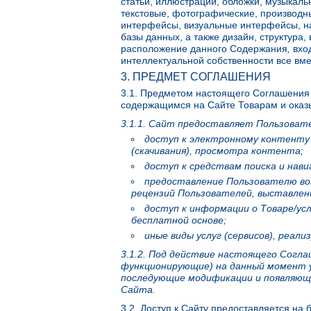
статьи, иллюстрации, обложки, музыкаль
текстовые, фотографические, производн
интерфейсы, визуальные интерфейсы, на
базы данных, а также дизайн, структура,
расположение данного Содержания
,
вхо
интеллектуальной собственности все вме
3. ПРЕДМЕТ СОГЛАШЕНИЯ
3.1. Предметом настоящего Соглашения 
содержащимся на Сайте Товарам и оказ
3.1.1.
Сайт предоставляет Пользовател
доступ к электронному контенту 
(скачивания), просмотра контента;
доступ к средствам поиска и нави
предоставление Пользователю во
рецензий Пользователей, выставлен
доступ к информации о Товаре/усл
бесплатной основе;
иные виды услуг (сервисов), реал
3.1.2. Под действие настоящего Согл
функционирующие) на данный момент у
последующие модификации и появляющи
Сайта.
3.2. Доступ к Сайту предоставляется на 