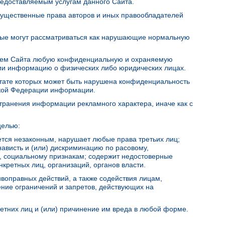
редоставляемым услугам данного Сайта.
мущественные права авторов и иных правообладателей
орые могут рассматриваться как нарушающие нормальную
анием Сайта любую конфиденциальную и охраняемую
ии информацию о физических либо юридических лицах.
льтате которых может быть нарушена конфиденциальность
кой Федерации информации.
странения информации рекламного характера, иначе как с
целью:
ляется незаконным, нарушает любые права третьих лиц;
нависть и (или) дискриминацию по расовому,
, социальному признакам; содержит недостоверные
нкретных лиц, организаций, органов власти.
ивоправных действий, а также содействия лицам,
ние ограничений и запретов, действующих на
летних лиц и (или) причинение им вреда в любой форме.