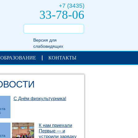
+7 (3435)
33-78-06
Версия для
слабовидящих
 ОБРАЗОВАНИЕ
КОНТАКТЫ
ОВОСТИ
С Днём физкультурника!
уста
6
К нам приехали
Первые — и
уста
устроили зарядку