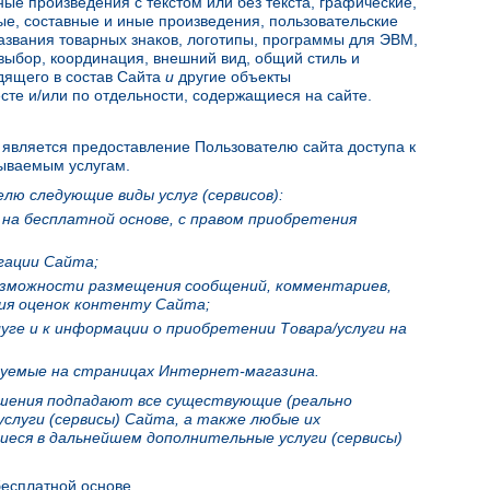
ные произведения с текстом или без текста, графические,
ые, составные и иные произведения, пользовательские
звания товарных знаков, логотипы, программы для ЭВМ,
 выбор, координация, внешний вид, общий стиль и
дящего в состав Сайта
и
другие объекты
сте и/или по отдельности, содержащиеся на сайте.
является предоставление Пользователю сайта доступа к
ываемым услугам.
ю следующие виды услуг (сервисов):
на бесплатной основе, с правом приобретения
гации Сайта;
зможности размещения сообщений, комментариев,
ия оценок контенту Сайта;
уге и к информации о приобретении Товара/услуги на
изуемые на страницах Интернет-магазина.
ашения подпадают все существующие (реально
слуги (сервисы) Сайта, а также любые их
еся в дальнейшем дополнительные услуги (сервисы)
бесплатной основе.