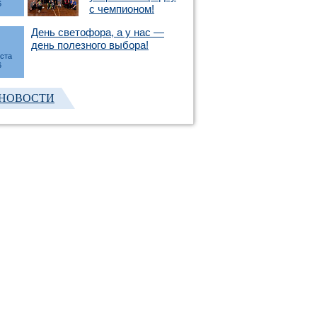
6
с чемпионом!
День светофора, а у нас —
день полезного выбора!
уста
6
 НОВОСТИ