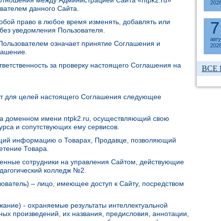
отношения между Администрацией Сайта «ntpk2.ru»
202
ователем данного Сайта.
собой право в любое время изменять, добавлять или
7
без уведомления Пользователя.
авг
Пользователем означает принятие Соглашения и
202
лашение.
тветственность за проверку настоящего Соглашения на
ВСЕ
т для целей настоящего Соглашения следующее
 на доменном имени ntpk2.ru, осуществляющий свою
урса и сопутствующих ему сервисов.
жащий информацию о Товарах, Продавце, позволяющий
ретение Товара.
ченные сотрудники на управления Сайтом, действующие
дагогический колледж №2.
ьзователь) – лицо, имеющее доступ к Сайту, посредством
ржание) - охраняемые результаты интеллектуальной
ных произведений, их названия, предисловия, аннотации,