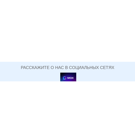
РАССКАЖИТЕ О НАС В СОЦИАЛЬНЫХ СЕТЯХ
ОФИЦИАЛЬНЫЙ САЙТ ГОСУДАРСТВЕННОГО АВТОНОМНОГО ПРОФЕССИОНАЛЬНОГО
ОБРАЗОВАТЕЛЬНОГО УЧРЕЖДЕНИЯ СВЕРДЛОВСКОЙ ОБЛАСТИ
НИЖНЕТАГИЛЬСКИЙ ПЕДАГОГИЧЕСКИЙ
КОЛЛЕДЖ №2