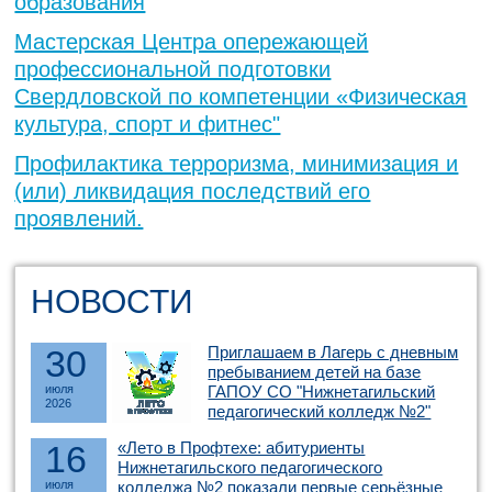
образования
Мастерская Центра опережающей
профессиональной подготовки
Свердловской по компетенции «Физическая
культура, спорт и фитнес"
Профилактика терроризма, минимизация и
(или) ликвидация последствий его
проявлений.
НОВОСТИ
30
Приглашаем в Лагерь с дневным
пребыванием детей на базе
июля
ГАПОУ СО "Нижнетагильский
2026
педагогический колледж №2"
16
«Лето в Профтехе: абитуриенты
Нижнетагильского педагогического
июля
колледжа №2 показали первые серьёзные