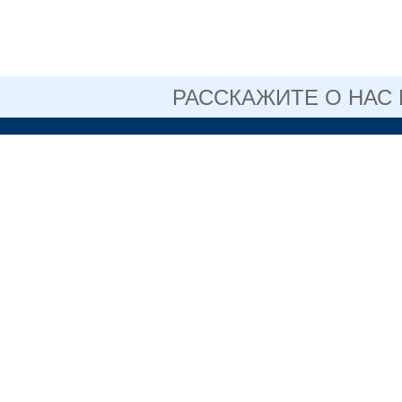
РАССКАЖИТЕ О НАС
ОФИЦИАЛЬНЫЙ 
АВТОНОМНОГО 
ОБРАЗОВАТЕЛЬН
СВЕРДЛОВСКОЙ 
НИЖНЕТАГИ
ПЕДАГОГИЧЕ
+7 (3435) 3
(факс)
Информация,
размещенная на сайте, не
является публичной
622048, Све
офертой.
Нижний Таг
Политика
конфиденциальности
Коровина, д
Пользовательское
соглашение
© ГАПОУ СО
Нижнетагильский