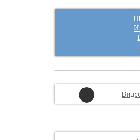
П
И
Виде