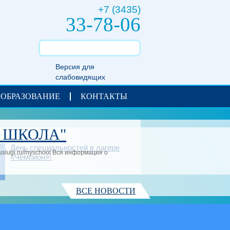
+7 (3435)
33-78-06
Версия для
слабовидящих
 ОБРАЗОВАНИЕ
КОНТАКТЫ
 ШКОЛА"
День специальностей в лагере
uslugi.ru/myschool Вся информация о
«Чемпион»!
ВСЕ НОВОСТИ