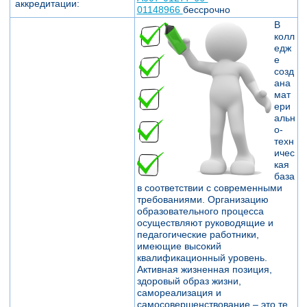
аккредитации:
01148966
бессрочно
В
колл
едж
е
созд
ана
мат
ери
альн
о-
техн
ичес
кая
база
в соответствии с современными
требованиями. Организацию
образовательного процесса
осуществляют руководящие и
педагогические работники,
имеющие высокий
квалификационный уровень.
Активная жизненная позиция,
здоровый образ жизни,
самореализация и
самосовершенствование – это те