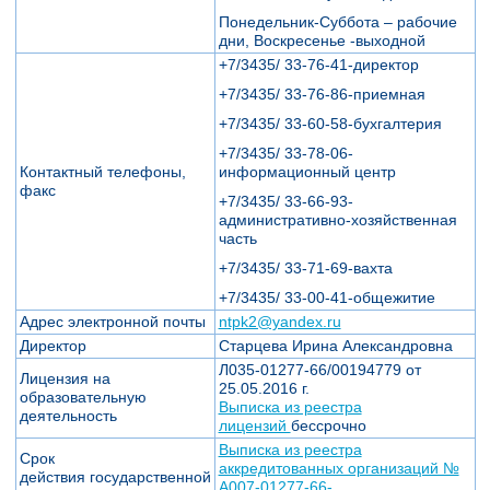
Понедельник-Суббота – рабочие
дни, Воскресенье -выходной
+7/3435/ 33-76-41-директор
+7/3435/ 33-76-86-приемная
+7/3435/ 33-60-58-бухгалтерия
+7/3435/ 33-78-06-
Контактный телефоны,
информационный центр
факс
+7/3435/ 33-66-93-
административно-хозяйственная
часть
+7/3435/ 33-71-69-вахта
+7/3435/ 33-00-41-общежитие
Адрес электронной почты
ntpk2@yandex.ru
Директор
Старцева Ирина Александровна
Л035-01277-66/00194779 от
Лицензия на
25.05.2016 г.
образовательную
Выписка из реестра
деятельность
лицензий
бессрочно
Выписка из реестра
Срок
аккредитованных организаций №
действия государственной
А007-01277-66-