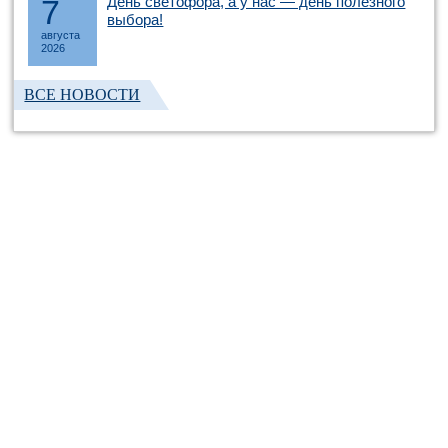
7
День светофора, а у нас — день полезного
выбора!
августа
2026
ВСЕ НОВОСТИ