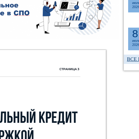
июл
202
8
июл
202
ВСЕ