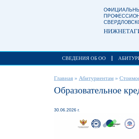
Перейти к основному содержанию
ОФИЦИАЛЬНЫ
ПРОФЕССИОН
СВЕРДЛОВСК
НИЖНЕТАГ
СВЕДЕНИЯ ОБ ОО
АБИТУР
Вы здесь
Главная
»
Абитуриентам
»
Стоимос
Образовательное кр
30.06.2026 г.