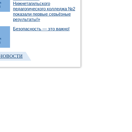
я
Нижнетагильского
6
педагогического колледжа №2
показали первые серьёзные
результаты!»
Безопасность — это важно!
я
6
 НОВОСТИ