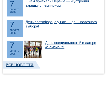
7
К нам приехали Первые — и устроили
зарядку с чемпионом!
августа
2026
7
День светофора, а у нас — день полезного
выбора!
августа
2026
7
День специальностей в лагере
«Чемпион»!
августа
2026
ВСЕ НОВОСТИ