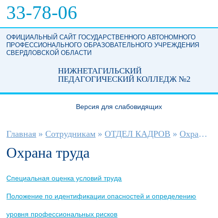
Перейти к основному содержанию
33-78-06
ОФИЦИАЛЬНЫЙ САЙТ ГОСУДАРСТВЕННОГО АВТОНОМНОГО
ПРОФЕССИОНАЛЬНОГО ОБРАЗОВАТЕЛЬНОГО УЧРЕЖДЕНИЯ
СВЕРДЛОВСКОЙ ОБЛАСТИ
НИЖНЕТАГИЛЬСКИЙ
ПЕДАГОГИЧЕСКИЙ КОЛЛЕДЖ №2
Версия для слабовидящих
Вы здесь
Главная
»
Сотрудникам
»
ОТДЕЛ КАДРОВ
»
Охрана труда
Охрана труда
Специальная оценка условий труда
Положение по идентификации опасностей и определению
уровня профессиональных рисков