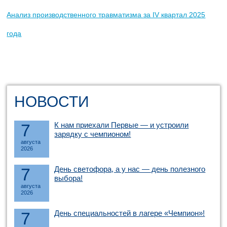
Анализ производственного травматизма за IV квартал 2025
года
НОВОСТИ
7
К нам приехали Первые — и устроили
зарядку с чемпионом!
августа
2026
7
День светофора, а у нас — день полезного
выбора!
августа
2026
7
День специальностей в лагере «Чемпион»!