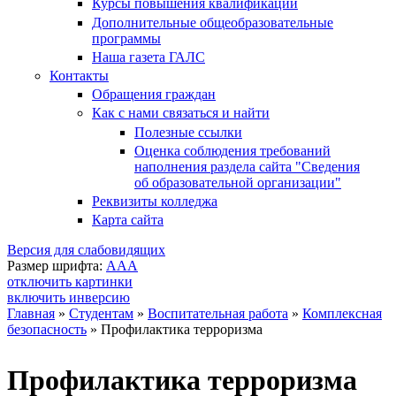
Курсы повышения квалификации
Дополнительные общеобразовательные
программы
Наша газета ГАЛС
Контакты
Обращения граждан
Как с нами связаться и найти
Полезные ссылки
Оценка соблюдения требований
наполнения раздела сайта "Сведения
об образовательной организации"
Реквизиты колледжа
Карта сайта
Версия для слабовидящих
Размер шрифта:
A
A
A
отключить картинки
включить инверсию
Главная
»
Студентам
»
Воспитательная работа
»
Комплексная
безопасность
»
Профилактика терроризма
Вы здесь
Профилактика терроризма