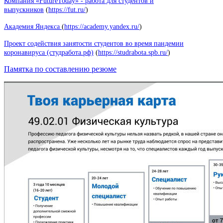
Компания «FutureToday» - работа для студентов и
выпускников
(
https://fut.ru/
)
Академия Яндекса
(
https://academy.yandex.ru/
)
Проект содействия занятости студентов во время пандемии
коронавируса (студработа.рф)
(
https://studrabota.spb.ru/
)
Памятка по составлению резюме