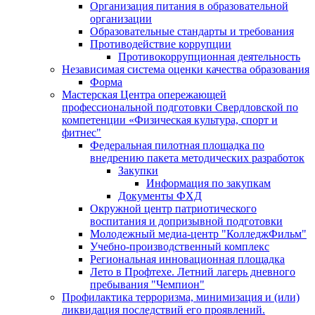
Организация питания в образовательной
организации
Образовательные стандарты и требования
Противодействие коррупции
Противокоррупционная деятельность
Независимая система оценки качества образования
Форма
Мастерская Центра опережающей
профессиональной подготовки Свердловской по
компетенции «Физическая культура, спорт и
фитнес"
Федеральная пилотная площадка по
внедрению пакета методических разработок
Закупки
Информация по закупкам
Документы ФХД
Окружной центр патриотического
воспитания и допризывной подготовки
Молодежный медиа-центр "КолледжФильм"
Учебно-производственный комплекс
Региональная инновационная площадка
Лето в Профтехе. Летний лагерь дневного
пребывания "Чемпион"
Профилактика терроризма, минимизация и (или)
ликвидация последствий его проявлений.