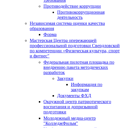
требования
Противодействие коррупции
Противокоррупционная
деятельность
Независимая система оценки качества
образования
Форма
Мастерская Центра опережающей
профессиональной подготовки Свердловской
по компетенции «Физическая культура, спорт
и фитнес"
Федеральная пилотная площадка по
внедрению пакета методических
разработок
Закупки
Информация по
закупкам
Документы ФХД
Окружной центр патриотического
воспитания и допризывной
подготовки
Молодежный медиа-центр
"КолледжФильм"