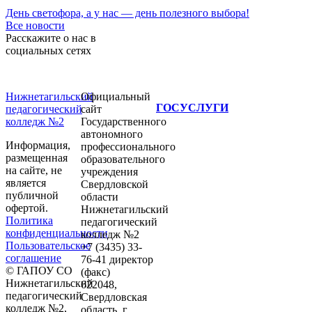
День светофора, а у нас — день полезного выбора!
Все новости
Расскажите о нас в
социальных сетях
Нижнетагильский
Официальный
ГОСУСЛУГИ
педагогический
сайт
колледж №2
Государственного
автономного
Информация,
профессионального
размещенная
образовательного
на сайте, не
учреждения
является
Свердловской
публичной
области
офертой.
Нижнетагильский
Политика
педагогический
конфиденциальности
колледж №2
Пользовательское
+7 (3435) 33-
соглашение
76-41 директор
© ГАПОУ СО
(факс)
Нижнетагильский
622048,
педагогический
Свердловская
колледж №2,
область, г.