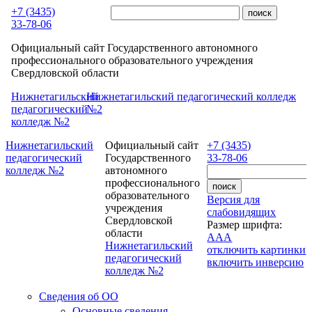
Перейти к основному содержанию
+7 (3435)
33-78-06
Официальный сайт Государственного автономного
профессионального образовательного учреждения
Свердловской области
Нижнетагильский
Нижнетагильский педагогический колледж
педагогический
№2
колледж №2
Нижнетагильский
Официальный сайт
+7 (3435)
педагогический
Государственного
33-78-06
колледж №2
автономного
профессионального
образовательного
Версия для
учреждения
слабовидящих
Свердловской
Размер шрифта:
области
A
A
A
Нижнетагильский
отключить картинки
педагогический
включить инверсию
колледж №2
Сведения об ОО
Основные сведения