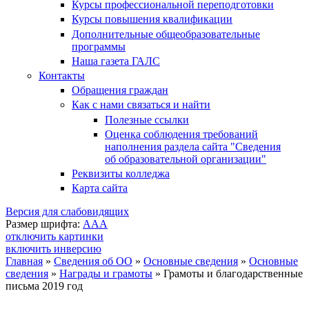
Курсы профессиональной переподготовки
Курсы повышения квалификации
Дополнительные общеобразовательные
программы
Наша газета ГАЛС
Контакты
Обращения граждан
Как с нами связаться и найти
Полезные ссылки
Оценка соблюдения требований
наполнения раздела сайта "Сведения
об образовательной организации"
Реквизиты колледжа
Карта сайта
Версия для слабовидящих
Размер шрифта:
A
A
A
отключить картинки
включить инверсию
Главная
»
Сведения об ОО
»
Основные сведения
»
Основные
сведения
»
Награды и грамоты
»
Грамоты и благодарственные
Вы здесь
письма 2019 год