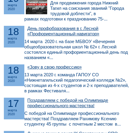
Для продвижения города Нижний
марта
Тагил на соискания званяий "Города
2020
трудовой доблести", в
рамках подготовки к празднованию 75-...
18
День профобразования в г. Лесной
«Профориентационный навигатор»
марта
14 марта 2020 г. на базе МБВОУ «Вечерняя
2020
общеобразовательная школ № 62» г. Лесной
состоялся единый профориентационный день под
названием «...
18
«Зову в свою профессию»
13 марта 2020 г. команда ГАПОУ СО
марта
«Нижнетагильский педагогический колледж №2»,
2020
состоящая из 4-х студентов и 2-х преподавателей,
в рамках Фестиваля...
17
Поздравляем с победой на Олимпиаде
профессионального мастерства!
марта
С победой на Олимпиаде профессионального
2020
мастерства! Поздравляем Рахимову Ксению
студентку 45 группы с почетным 2 местом в...