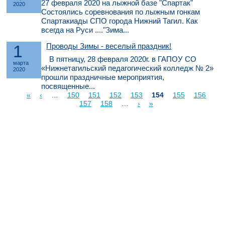
27 февраля 2020 на лыжной базе "Спартак"
2020
Состоялись соревнования по лыжным гонкам
Спартакиады СПО города Нижний Тагил. Как
всегда на Руси ...."Зима...
1
Проводы Зимы - веселый праздник!
В пятницу, 28 февраля 2020г. в ГАПОУ СО
марта
«Нижнетагильский педагогический колледж № 2»
2020
прошли праздничные мероприятия,
посвященные...
«
‹
…
150
151
152
153
154
155
156
Страницы
157
158
…
›
»