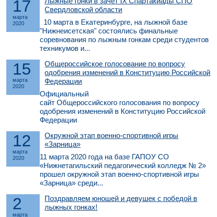
17
Лыжные гонки в зачет IX Спартакиады СПО
Свердловской области
марта
10 марта в Екатеринбурге, на лыжной базе
2020
"Нижнеисетская" состоялись финальные
соревнования по лыжным гонкам среди студентов
техникумов и...
15
Общероссийское голосование по вопросу
одобрения изменений в Конституцию Российской
марта
Федерации
2020
Официальный
сайт Общероссийского голосования по вопросу
одобрения изменений в Конституцию Российской
Федерации
12
Окружной этап военно-спортивной игры
«Зарница»
марта
11 марта 2020 года на базе ГАПОУ СО
2020
«Нижнетагильский педагогический колледж № 2»
прошел окружной этап военно-спортивной игры
«Зарница» среди...
2
Поздравляем юношей и девушек с победой в
лыжных гонках!
марта