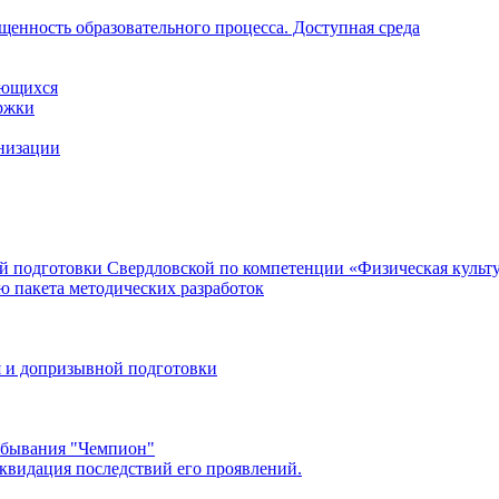
щенность образовательного процесса. Доступная среда
ающихся
ржки
анизации
 подготовки Свердловской по компетенции «Физическая культур
ю пакета методических разработок
 и допризывной подготовки
ребывания "Чемпион"
квидация последствий его проявлений.