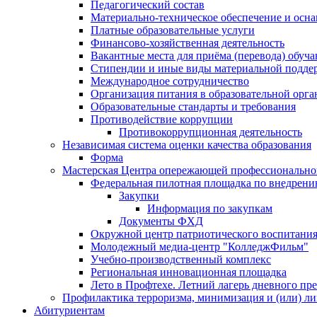
Педагогический состав
Материально-техническое обеспечение и осна
Платные образовательные услуги
Финансово-хозяйственная деятельность
Вакантные места для приёма (перевода) обуч
Стипендии и иные виды материальной подде
Международное сотрудничество
Организация питания в образовательной орг
Образовательные стандарты и требования
Противодействие коррупции
Противокоррупционная деятельность
Независимая система оценки качества образования
Форма
Мастерская Центра опережающей профессиональной
Федеральная пилотная площадка по внедрени
Закупки
Информация по закупкам
Документы ФХД
Окружной центр патриотического воспитания
Молодежный медиа-центр "КолледжФильм"
Учебно-производственный комплекс
Региональная инновационная площадка
Лето в Профтехе. Летний лагерь дневного п
Профилактика терроризма, минимизация и (или) ли
Абитуриентам