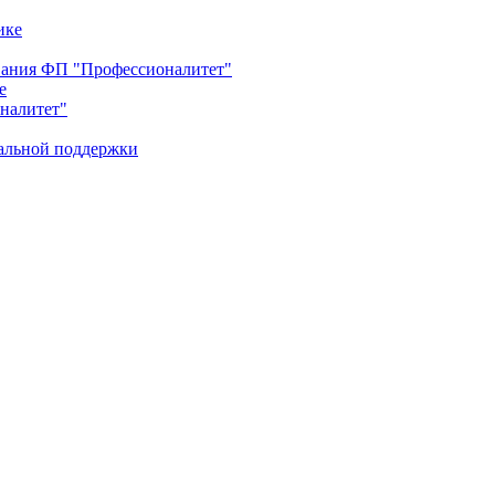
ике
ования ФП "Профессионалитет"
е
оналитет"
иальной поддержки