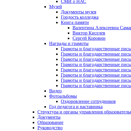
СМИ о НАС
Музей
Документы музея
Гордость колледжа
Книга памяти
Валентина Алексеевна Сама
Виктор Киселев
Сергей Коровин
Награды и грамоты
Грамоты и благодарственные пись
Грамоты и благодарственные пись
Грамоты и благодарственные пись
Грамоты и благодарственные пись
Грамоты и благодарственные пись
Грамоты и благодарственные пись
Грамоты и благодарственные пись
Грамоты и благодарственные пись
Видео
Фотоальбомы
Оздоровление сотрудников
Год педагога и наставника
Структура и органы управления образователь
Документы
Образование
Руководство