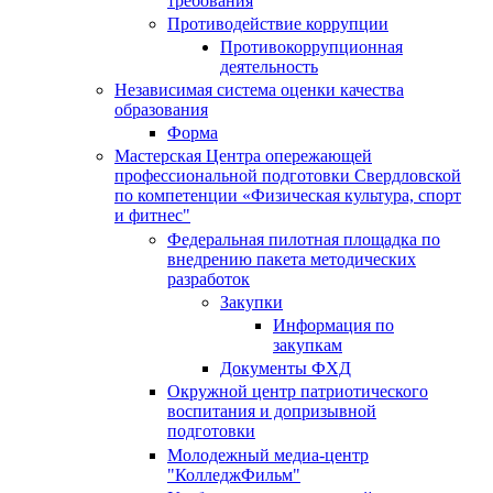
требования
Противодействие коррупции
Противокоррупционная
деятельность
Независимая система оценки качества
образования
Форма
Мастерская Центра опережающей
профессиональной подготовки Свердловской
по компетенции «Физическая культура, спорт
и фитнес"
Федеральная пилотная площадка по
внедрению пакета методических
разработок
Закупки
Информация по
закупкам
Документы ФХД
Окружной центр патриотического
воспитания и допризывной
подготовки
Молодежный медиа-центр
"КолледжФильм"