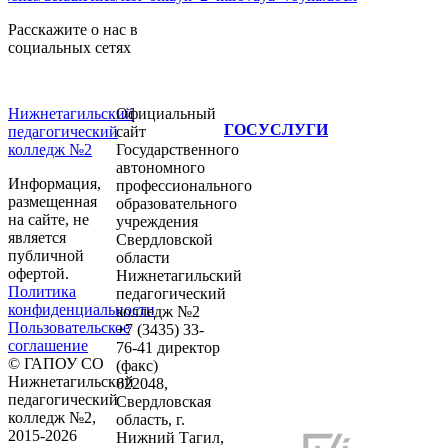
Расскажите о нас в
социальных сетях
Нижнетагильский
Официальный
ГОСУСЛУГИ
педагогический
сайт
колледж №2
Государственного
автономного
Информация,
профессионального
размещенная
образовательного
на сайте, не
учреждения
является
Свердловской
публичной
области
офертой.
Нижнетагильский
Политика
педагогический
конфиденциальности
колледж №2
Пользовательское
+7 (3435) 33-
соглашение
76-41 директор
© ГАПОУ СО
(факс)
Нижнетагильский
622048,
педагогический
Свердловская
колледж №2,
область, г.
2015-2026
Нижний Тагил,