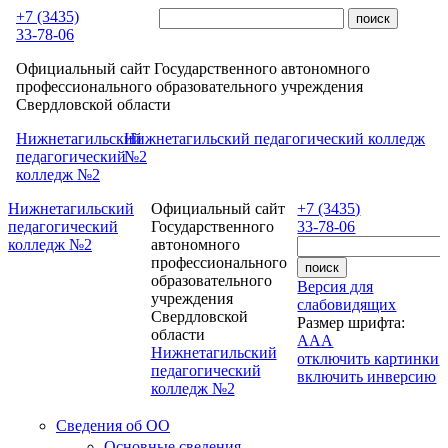
Перейти к основному содержанию
+7 (3435)
33-78-06
Официальный сайт Государственного автономного
профессионального образовательного учреждения
Свердловской области
Нижнетагильский
Нижнетагильский педагогический колледж
педагогический
№2
колледж №2
Нижнетагильский
Официальный сайт
+7 (3435)
педагогический
Государственного
33-78-06
колледж №2
автономного
профессионального
образовательного
Версия для
учреждения
слабовидящих
Свердловской
Размер шрифта:
области
A
A
A
Нижнетагильский
отключить картинки
педагогический
включить инверсию
колледж №2
Сведения об ОО
Основные сведения