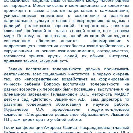
осложнились национальные отношения между населяющими
ее народами. Межэтнические и межнациональные конфликты
происходят в связи с ростом национального самосознания,
усиливающимся вниманием к сохранению и развитию
национальных культур и языков, к возрождению народных т
радиций, религиозных верований. Толерантность является
ключевой проблемой не только в нашей стране, но и во всем
мире. Поэтому, на наш взгляд, одной из важнейших задач в
современном обществе является - формирование у
подрастающего поколения способности взаимодействовать с
окружающими на основе взаимопонимания, сотрудничества,
готовности принять других людей, их обычаи, интересы,
привычки такими, какие они есть.
Задача воспитания толерантности должна пронизывать
деятельность всех социальных институтов, в первую очередь
тех, кто непосредственно воздействует на формирование
личности ребенка. Вопросу воспитания толерантности на
разных возрастных периодах были посвящены выступления на
пленарном заседании Гильмановой О.Л., методиста МАДОУ
детский сад «Детство», Зацепиной А.В. зам. директора по
развитию содержания образования и научной работе,
Журавлевой О.А. ,председателя предметно-цикловой
комиссии «Специальное дошкольное образование», Лыжиной
Н.Г., зам. директора по учебной работе.
Гости конференции Амирова Лариса Насраддиновна, главный
библиотекарь отдела специализированной литературы ЦГБ