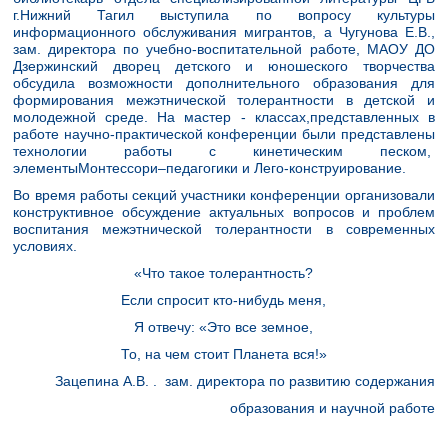
г.Нижний Тагил выступила по вопросу культуры
информационного обслуживания мигрантов, а Чугунова Е.В.,
зам. директора по учебно-воспитательной работе, МАОУ ДО
Дзержинский дворец детского и юношеского творчества
обсудила возможности дополнительного образования для
формирования межэтнической толерантности в детской и
молодежной среде. На мастер - классах,представленных в
работе научно-практической конференции были представлены
технологии работы с кинетическим песком,
элементыМонтессори–педагогики и Лего-конструирование.
Во время работы секций участники конференции организовали
конструктивное обсуждение актуальных вопросов и проблем
воспитания межэтнической толерантности в современных
условиях.
«Что такое толерантность?
Если спросит кто-нибудь меня,
Я отвечу: «Это все земное,
То, на чем стоит Планета вся!»
Зацепина А.В. . зам. директора по развитию содержания
образования и научной работе