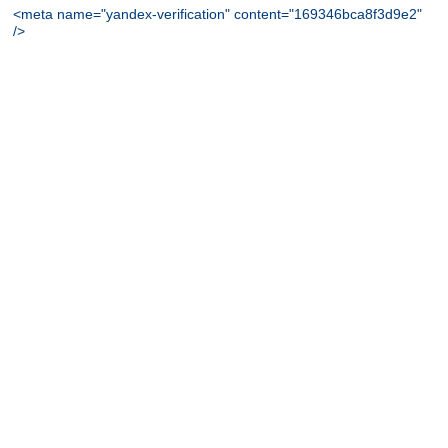
<meta name="yandex-verification" content="169346bca8f3d9e2"
/>