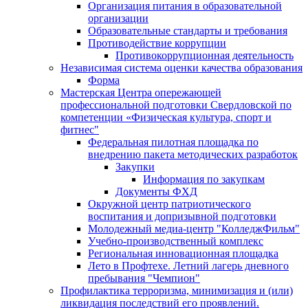
Организация питания в образовательной
организации
Образовательные стандарты и требования
Противодействие коррупции
Противокоррупционная деятельность
Независимая система оценки качества образования
Форма
Мастерская Центра опережающей
профессиональной подготовки Свердловской по
компетенции «Физическая культура, спорт и
фитнес"
Федеральная пилотная площадка по
внедрению пакета методических разработок
Закупки
Информация по закупкам
Документы ФХД
Окружной центр патриотического
воспитания и допризывной подготовки
Молодежный медиа-центр "КолледжФильм"
Учебно-производственный комплекс
Региональная инновационная площадка
Лето в Профтехе. Летний лагерь дневного
пребывания "Чемпион"
Профилактика терроризма, минимизация и (или)
ликвидация последствий его проявлений.