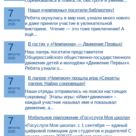
соревновались в ловкости, быстроте и умении...
7
Наши «чемпионы» посетили библиотеку!
Ребята окунулись в мир книг, узнали много нового
августа
и даже приняли участие в увлекательной
2026
викторине. Чтение — это тоже приключение! А
ещё...
7
В гостях у «Чемпиона» — Движение Первых!
Наш лагерь посетили представители
августа
Общероссийского общественно-государственного
2026
движения детей и молодёжи «Движение Первых».
Ребята узнали о...
7
В лагере «Чемпион» прошла игра «Секреты
лагеря: Найди сокровища»!
августа
Наши отряды отправились на поиски настоящих
2026
сокровищ! Этапы игры: «Имя+движение» –
каждый участник называл имя и показывал
движение, а...
7
Мобильное приложение «Госуслуги Моя школа»
«Госуслуги Моя школа»: с 1 сентября — единый
августа
цифровой помощник для студентов и родителей С
2026