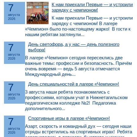
7
К нам приехали Первые — и устроили
зарядку с чемпионом!
августа
К нам приехали Первые — и устроили
2026
зарядку с чемпионом! В лагере
«Чемпион» было по-настоящему жарко! В гости к
нашим ребятам заглянули...
7
День светофора, а у нас — день полезного
выбора!
августа
В лагере «Чемпион» сегодня пересеклись две
2026
важные темы: профессии и безопасность. Причём
очень вовремя — ведь 5 августа отмечается
Международный день...
7
День специальностей в лагере «Чемпион»!
3 августа наши ребята познакомились с
августа
профессиями, которым учат в Нижнетагильском
2026
педагогическом колледже №2! Педагогика
дополнительного...
7
Спортивные игры в лагере «Чемпион»!
Азарт, скорость и командный дух — сегодня наши
августа
отряды встретились на спортивных играх! Ребята
2026