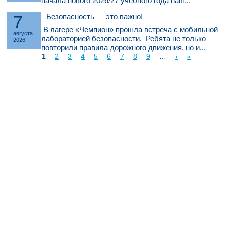
начала нового 2026/27 учебного года наш...
7
Безопасность — это важно!
В лагере «Чемпион» прошла встреча с мобильной
августа
лабораторией безопасности. Ребята не только
2026
повторили правила дорожного движения, но и...
1
2
3
4
5
6
7
8
9
…
›
»
Страницы