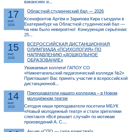
вакансиях и...
17
Областной студенческий бал — 2026
Ксенофонтов Артём и Зарипова Кира съездили в
мая
Екатеринбург на Областной студенческий бал —
2026
на нем было невероятно! Конкуренция серьёзная:
25...
15
ВСЕРОССИЙСКАЯ ДИСТАНЦИОННАЯ
ОЛИМПИАДА «ПСИХОЛОГИЯ» ПО
мая
НАПРАВЛЕНИЮ «ДОШКОЛЬНОЕ
2026
ОБРАЗОВАНИЕ»
Уважаемые коллеги! ГАПОУ СО
«Нижнетагильский педагогический колледж №2»
Приглашает Вас принять участие в всероссийской
дистанционной...
14
Преподаватели нашего колледжа – в Новом
молодёжном театре
мая
Сегодня наши преподаватели посетили МБУК
2026
«Новый молодежный театр» и стали зрителями
спектакля «Всё решает случай» по мотивам
произведений А. С....
Акция «СПО — сила единства!»