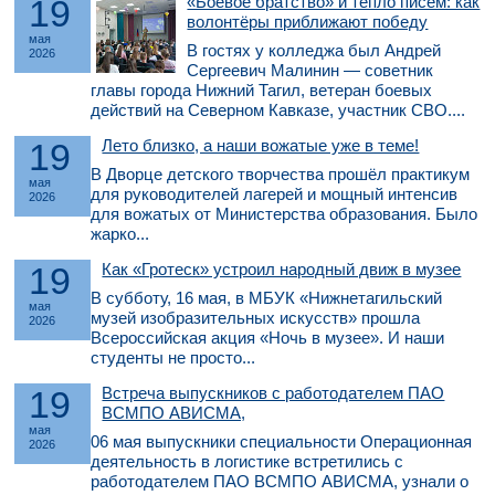
19
«Боевое братство» и тепло писем: как
волонтёры приближают победу
мая
В гостях у колледжа был Андрей
2026
Сергеевич Малинин — советник
главы города Нижний Тагил, ветеран боевых
действий на Северном Кавказе, участник СВО....
19
Лето близко, а наши вожатые уже в теме!
В Дворце детского творчества прошёл практикум
мая
для руководителей лагерей и мощный интенсив
2026
для вожатых от Министерства образования. Было
жарко...
19
Как «Гротеск» устроил народный движ в музее
В субботу, 16 мая, в МБУК «Нижнетагильский
мая
музей изобразительных искусств» прошла
2026
Всероссийская акция «Ночь в музее». И наши
студенты не просто...
19
Встреча выпускников с работодателем ПАО
ВСМПО АВИСМА,
мая
06 мая выпускники специальности Операционная
2026
деятельность в логистике встретились с
работодателем ПАО ВСМПО АВИСМА, узнали о