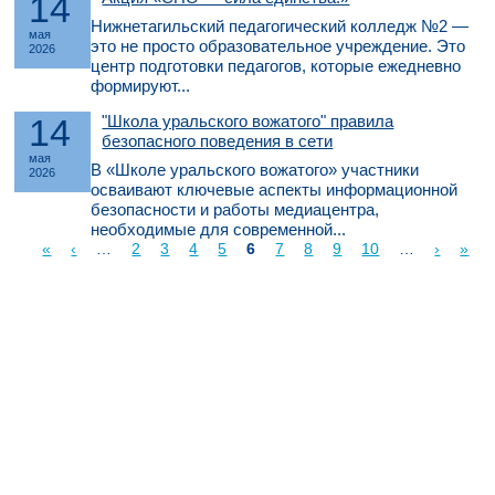
14
Нижнетагильский педагогический колледж №2 —
мая
это не просто образовательное учреждение. Это
2026
центр подготовки педагогов, которые ежедневно
формируют...
14
"Школа уральского вожатого" правила
безопасного поведения в сети
мая
В «Школе уральского вожатого» участники
2026
осваивают ключевые аспекты информационной
безопасности и работы медиацентра,
необходимые для современной...
«
‹
…
2
3
4
5
6
7
8
9
10
…
›
»
Страницы