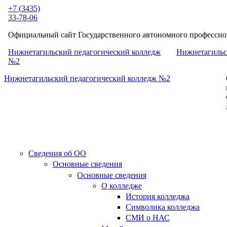
Перейти к основному содержанию
+7 (3435)
33-78-06
Официальный сайт Государственного автономного профессион
Нижнетагильский педагогический колледж
Нижнетагильс
№2
Нижнетагильский педагогический колледж №2
Сведения об ОО
Основные сведения
Основные сведения
О колледже
История колледжа
Символика колледжа
СМИ о НАС