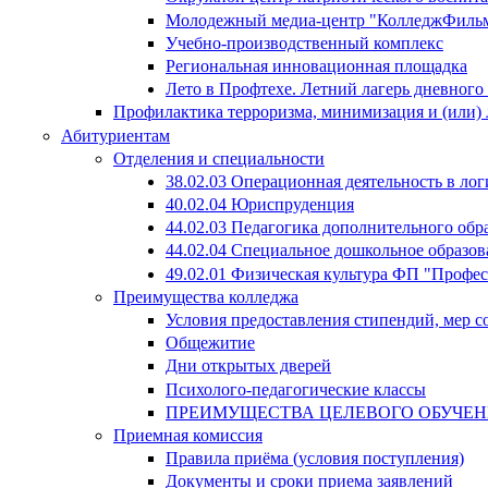
Молодежный медиа-центр "КолледжФиль
Учебно-производственный комплекс
Региональная инновационная площадка
Лето в Профтехе. Летний лагерь дневног
Профилактика терроризма, минимизация и (или) 
Абитуриентам
Отделения и специальности
38.02.03 Операционная деятельность в лог
40.02.04 Юриспруденция
44.02.03 Педагогика дополнительного об
44.02.04 Специальное дошкольное образов
49.02.01 Физическая культура ФП "Профе
Преимущества колледжа
Условия предоставления стипендий, мер 
Общежитие
Дни открытых дверей
Психолого-педагогические классы
ПРЕИМУЩЕСТВА ЦЕЛЕВОГО ОБУЧЕ
Приемная комиссия
Правила приёма (условия поступления)
Документы и сроки приема заявлений