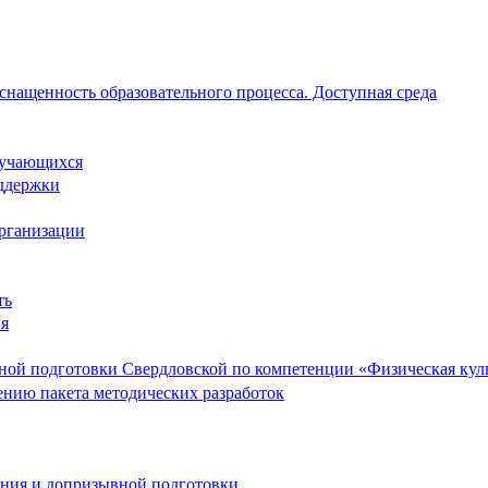
снащенность образовательного процесса. Доступная среда
обучающихся
ддержки
организации
ть
ия
ой подготовки Свердловской по компетенции «Физическая культ
ению пакета методических разработок
ания и допризывной подготовки