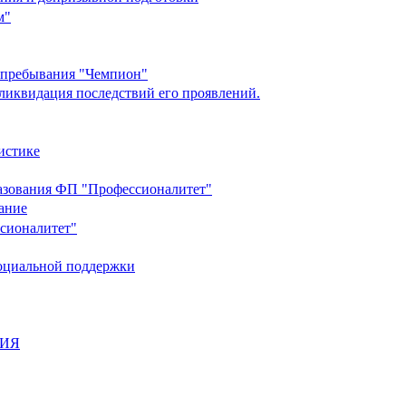
м"
о пребывания "Чемпион"
ликвидация последствий его проявлений.
истике
разования ФП "Профессионалитет"
ание
ссионалитет"
социальной поддержки
НИЯ