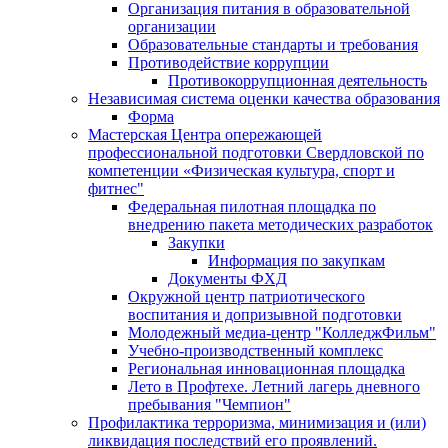
Организация питания в образовательной
организации
Образовательные стандарты и требования
Противодействие коррупции
Противокоррупционная деятельность
Независимая система оценки качества образования
Форма
Мастерская Центра опережающей
профессиональной подготовки Свердловской по
компетенции «Физическая культура, спорт и
фитнес"
Федеральная пилотная площадка по
внедрению пакета методических разработок
Закупки
Информация по закупкам
Документы ФХД
Окружной центр патриотического
воспитания и допризывной подготовки
Молодежный медиа-центр "КолледжФильм"
Учебно-производственный комплекс
Региональная инновационная площадка
Лето в Профтехе. Летний лагерь дневного
пребывания "Чемпион"
Профилактика терроризма, минимизация и (или)
ликвидация последствий его проявлений.