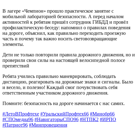
В лагере «Чемпион» прошло практическое занятие с
мобильной лабораторией безопасности. А перед началом
активностей к ребятам пришёл сотрудник ГИБДД и провёл
профилактическую беседу: напомнил о правилах поведения
на дороге, объяснил, как правильно переходить проезжую
часть и почему так важно носить световозвращающие
элементы.
Дети не только повторили правила дорожного движения, но и
проверили свои силы на настоящей велосипедной полосе
препятствий
Ребята учились правильно маневрировать, соблюдать
дистанцию, реагировать на дорожные знаки и сигналы. Было
и весело, и полезно! Каждый смог почувствовать себя
ответственным участником дорожного движения.
Помните: безопасность на дороге начинается с нас самих.
#ЛетоВПрофтехе
#УральскийПрофтех66
#Минобр66
#СПОмедиа96
#НавигаторыСПО96
#НТПК2
#ИРПО
#Патриот96
#Минпровещения