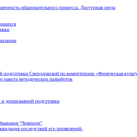
щенность образовательного процесса. Доступная среда
ающихся
ржки
анизации
 подготовки Свердловской по компетенции «Физическая культур
ю пакета методических разработок
 и допризывной подготовки
ребывания "Чемпион"
квидация последствий его проявлений.