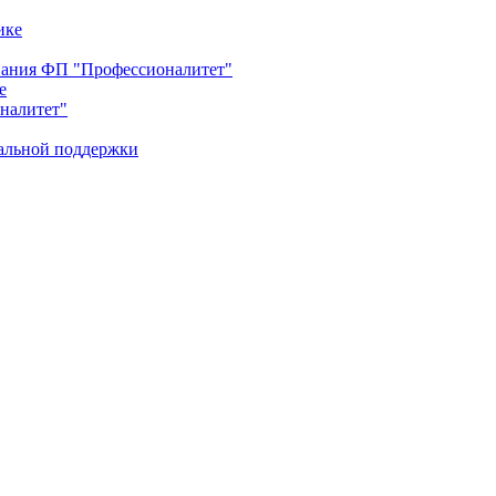
ике
ования ФП "Профессионалитет"
е
оналитет"
иальной поддержки