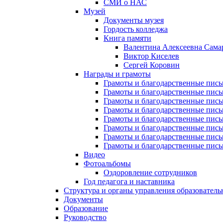
СМИ о НАС
Музей
Документы музея
Гордость колледжа
Книга памяти
Валентина Алексеевна Сама
Виктор Киселев
Сергей Коровин
Награды и грамоты
Грамоты и благодарственные пись
Грамоты и благодарственные пись
Грамоты и благодарственные пись
Грамоты и благодарственные пись
Грамоты и благодарственные пись
Грамоты и благодарственные пись
Грамоты и благодарственные пись
Грамоты и благодарственные пись
Видео
Фотоальбомы
Оздоровление сотрудников
Год педагога и наставника
Структура и органы управления образователь
Документы
Образование
Руководство