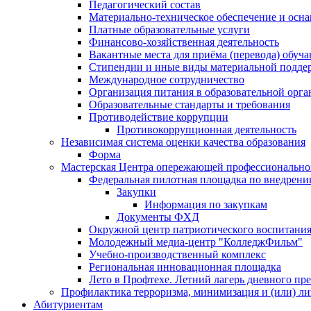
Педагогический состав
Материально-техническое обеспечение и осна
Платные образовательные услуги
Финансово-хозяйственная деятельность
Вакантные места для приёма (перевода) обуч
Стипендии и иные виды материальной подде
Международное сотрудничество
Организация питания в образовательной орг
Образовательные стандарты и требования
Противодействие коррупции
Противокоррупционная деятельность
Независимая система оценки качества образования
Форма
Мастерская Центра опережающей профессиональной
Федеральная пилотная площадка по внедрени
Закупки
Информация по закупкам
Документы ФХД
Окружной центр патриотического воспитания
Молодежный медиа-центр "КолледжФильм"
Учебно-производственный комплекс
Региональная инновационная площадка
Лето в Профтехе. Летний лагерь дневного п
Профилактика терроризма, минимизация и (или) ли
Абитуриентам