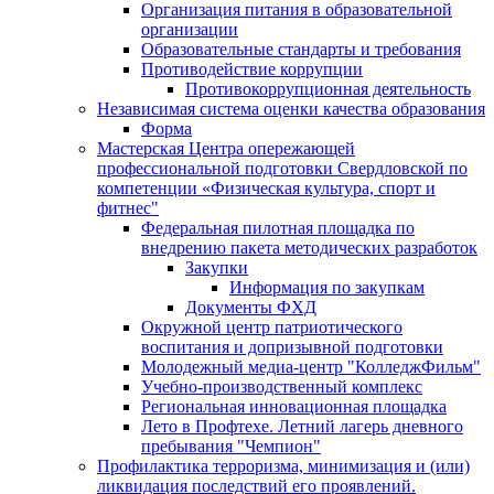
Организация питания в образовательной
организации
Образовательные стандарты и требования
Противодействие коррупции
Противокоррупционная деятельность
Независимая система оценки качества образования
Форма
Мастерская Центра опережающей
профессиональной подготовки Свердловской по
компетенции «Физическая культура, спорт и
фитнес"
Федеральная пилотная площадка по
внедрению пакета методических разработок
Закупки
Информация по закупкам
Документы ФХД
Окружной центр патриотического
воспитания и допризывной подготовки
Молодежный медиа-центр "КолледжФильм"
Учебно-производственный комплекс
Региональная инновационная площадка
Лето в Профтехе. Летний лагерь дневного
пребывания "Чемпион"
Профилактика терроризма, минимизация и (или)
ликвидация последствий его проявлений.