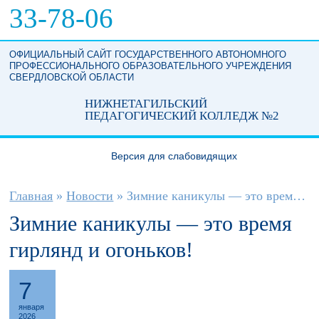
Перейти к основному содержанию
33-78-06
ОФИЦИАЛЬНЫЙ САЙТ ГОСУДАРСТВЕННОГО АВТОНОМНОГО
ПРОФЕССИОНАЛЬНОГО ОБРАЗОВАТЕЛЬНОГО УЧРЕЖДЕНИЯ
СВЕРДЛОВСКОЙ ОБЛАСТИ
НИЖНЕТАГИЛЬСКИЙ
ПЕДАГОГИЧЕСКИЙ КОЛЛЕДЖ №2
Версия для слабовидящих
Вы здесь
Главная
»
Новости
»
Зимние каникулы — это время гирлянд и...
Зимние каникулы — это время
гирлянд и огоньков!
7
января
2026