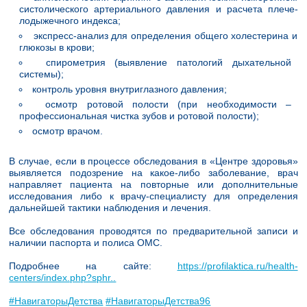
систолического артериального давления и расчета плече-
лодыжечного индекса;
экспресс-анализ для определения общего холестерина и
глюкозы в крови;
спирометрия (выявление патологий дыхательной
системы);
контроль уровня внутриглазного давления;
осмотр ротовой полости (при необходимости –
профессиональная чистка зубов и ротовой полости);
осмотр врачом.
В случае, если в процессе обследования в «Центре здоровья»
выявляется подозрение на какое-либо заболевание, врач
направляет пациента на повторные или дополнительные
исследования либо к врачу-специалисту для определения
дальнейшей тактики наблюдения и лечения.
Все обследования проводятся по предварительной записи и
наличии паспорта и полиса ОМС.
Подробнее на сайте:
https://profilaktica.ru/health-
centers/index.php?sphr..
#НавигаторыДетства
#НавигаторыДетства96