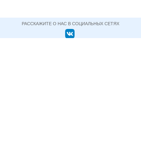
РАССКАЖИТЕ О НАС В СОЦИАЛЬНЫХ СЕТЯХ
ОФИЦИАЛЬНЫЙ САЙТ ГОСУДАРСТВЕННОГО АВТОНОМНОГО ПРОФЕССИОНАЛЬНОГО
ОБРАЗОВАТЕЛЬНОГО УЧРЕЖДЕНИЯ СВЕРДЛОВСКОЙ ОБЛАСТИ
НИЖНЕТАГИЛЬСКИЙ ПЕДАГОГИЧЕСКИЙ
КОЛЛЕДЖ №2
+7 (3435) 33-76-41 директор (факс)
622048, Свердловская область, г. Нижний Тагил, ул.
Сергея Коровина, д. 1
Информация, размещенная на сайте, не является публичной
офертой.
Политика конфиденциальности
Пользовательское соглашение
© ГАПОУ СО Нижнетагильский педагогический колледж №2, 2015-2026