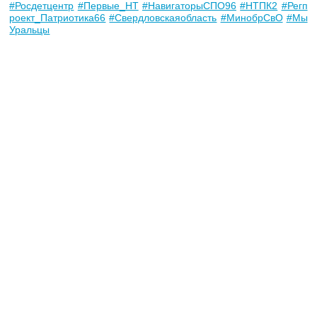
#Росдетцентр
#Первые_НТ
#НавигаторыСПО96
#НТПК2
#Регп
роект_Патриотика66
#Свердловскаяобласть
#МинобрСвО
#Мы
Уральцы