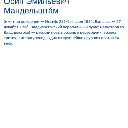
О́сип Эми́льевич
Мандельшта́м
(имя при рождении — Ио́сиф; 2 (14) января 1891, Варшава — 27
декабря 1938, Владивостокский пересыльный пункт Дальстроя во
Владивостоке) — русский поэт, прозаик и переводчик, эссеист,
критик, литературовед. Один из крупнейших русских поэтов XX
века.