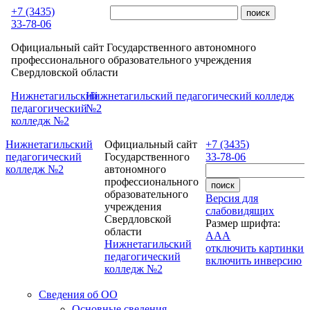
Перейти к основному содержанию
+7 (3435)
33-78-06
Официальный сайт Государственного автономного
профессионального образовательного учреждения
Свердловской области
Нижнетагильский
Нижнетагильский педагогический колледж
педагогический
№2
колледж №2
Нижнетагильский
Официальный сайт
+7 (3435)
педагогический
Государственного
33-78-06
колледж №2
автономного
профессионального
образовательного
Версия для
учреждения
слабовидящих
Свердловской
Размер шрифта:
области
A
A
A
Нижнетагильский
отключить картинки
педагогический
включить инверсию
колледж №2
Сведения об ОО
Основные сведения