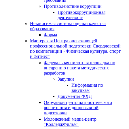
требования
Противодействие коррупции
Противокоррупционная
деятельность
Независимая система оценки качества
образования
Форма
Мастерская Центра опережающей
профессиональной подготовки Свердловской
по компетенции «Физическая культура, спорт
и фитнес"
Федеральная пилотная площадка по
внедрению пакета методических
разработок
Закупки
Информация по
закупкам
Документы ФХД
Окружной центр патриотического
воспитания и допризывной
подготовки
Молодежный медиа-центр
"КолледжФильм"