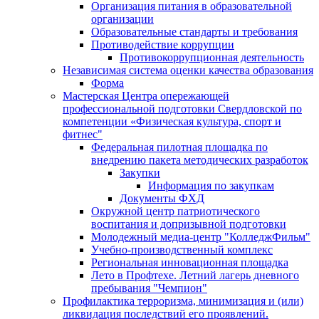
Организация питания в образовательной
организации
Образовательные стандарты и требования
Противодействие коррупции
Противокоррупционная деятельность
Независимая система оценки качества образования
Форма
Мастерская Центра опережающей
профессиональной подготовки Свердловской по
компетенции «Физическая культура, спорт и
фитнес"
Федеральная пилотная площадка по
внедрению пакета методических разработок
Закупки
Информация по закупкам
Документы ФХД
Окружной центр патриотического
воспитания и допризывной подготовки
Молодежный медиа-центр "КолледжФильм"
Учебно-производственный комплекс
Региональная инновационная площадка
Лето в Профтехе. Летний лагерь дневного
пребывания "Чемпион"
Профилактика терроризма, минимизация и (или)
ликвидация последствий его проявлений.