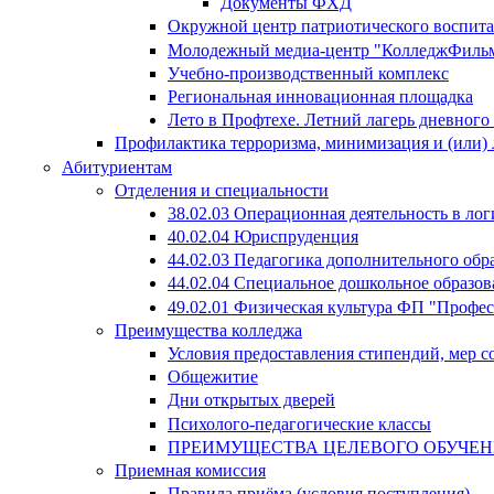
Документы ФХД
Окружной центр патриотического воспит
Молодежный медиа-центр "КолледжФиль
Учебно-производственный комплекс
Региональная инновационная площадка
Лето в Профтехе. Летний лагерь дневног
Профилактика терроризма, минимизация и (или) 
Абитуриентам
Отделения и специальности
38.02.03 Операционная деятельность в лог
40.02.04 Юриспруденция
44.02.03 Педагогика дополнительного об
44.02.04 Специальное дошкольное образов
49.02.01 Физическая культура ФП "Профе
Преимущества колледжа
Условия предоставления стипендий, мер 
Общежитие
Дни открытых дверей
Психолого-педагогические классы
ПРЕИМУЩЕСТВА ЦЕЛЕВОГО ОБУЧЕ
Приемная комиссия
Правила приёма (условия поступления)