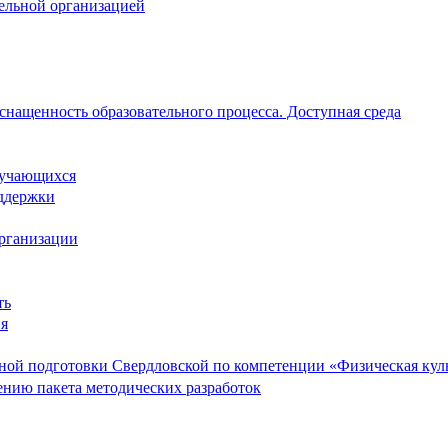
тельной организацией
снащенность образовательного процесса. Доступная среда
обучающихся
ддержки
организации
ть
ия
ой подготовки Свердловской по компетенции «Физическая культ
ению пакета методических разработок