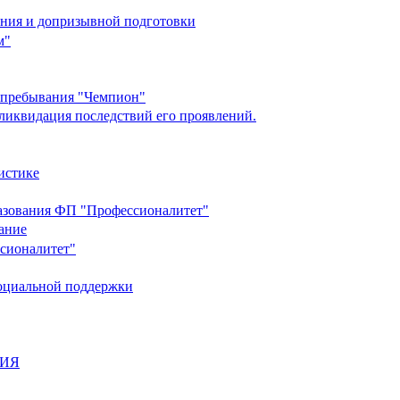
ания и допризывной подготовки
м"
о пребывания "Чемпион"
ликвидация последствий его проявлений.
истике
разования ФП "Профессионалитет"
ание
ссионалитет"
социальной поддержки
НИЯ