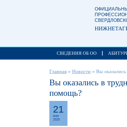
Перейти к основному содержанию
ОФИЦИАЛЬНЫ
ПРОФЕССИОН
СВЕРДЛОВСК
НИЖНЕТАГ
СВЕДЕНИЯ ОБ ОО
АБИТУР
Вы здесь
Главная
»
Новости
»
Вы оказались 
Вы оказались в труд
помощь?
21
мая
2025