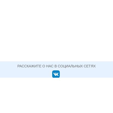
РАССКАЖИТЕ О НАС В СОЦИАЛЬНЫХ СЕТЯХ
ОФИЦИАЛЬНЫЙ САЙТ ГОСУДАРСТВЕННОГО АВТОНОМНОГО ПРОФЕССИОНАЛЬНОГО
ОБРАЗОВАТЕЛЬНОГО УЧРЕЖДЕНИЯ СВЕРДЛОВСКОЙ ОБЛАСТИ
НИЖНЕТАГИЛЬСКИЙ ПЕДАГОГИЧЕСКИЙ
КОЛЛЕДЖ №2