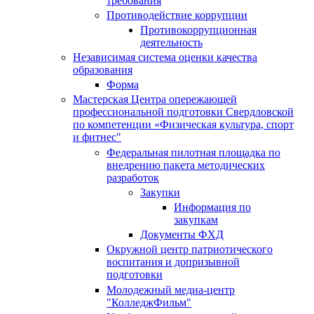
требования
Противодействие коррупции
Противокоррупционная
деятельность
Независимая система оценки качества
образования
Форма
Мастерская Центра опережающей
профессиональной подготовки Свердловской
по компетенции «Физическая культура, спорт
и фитнес"
Федеральная пилотная площадка по
внедрению пакета методических
разработок
Закупки
Информация по
закупкам
Документы ФХД
Окружной центр патриотического
воспитания и допризывной
подготовки
Молодежный медиа-центр
"КолледжФильм"