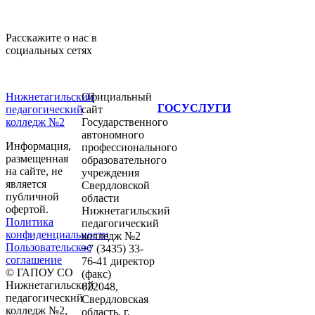
Расскажите о нас в
социальных сетях
Нижнетагильский
Официальный
ГОСУСЛУГИ
педагогический
сайт
колледж №2
Государственного
автономного
Информация,
профессионального
размещенная
образовательного
на сайте, не
учреждения
является
Свердловской
публичной
области
офертой.
Нижнетагильский
Политика
педагогический
конфиденциальности
колледж №2
Пользовательское
+7 (3435) 33-
соглашение
76-41 директор
© ГАПОУ СО
(факс)
Нижнетагильский
622048,
педагогический
Свердловская
колледж №2,
область, г.