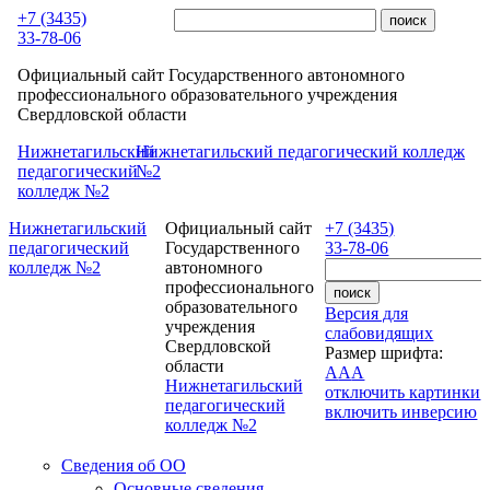
Перейти к основному содержанию
+7 (3435)
33-78-06
Официальный сайт Государственного автономного
профессионального образовательного учреждения
Свердловской области
Нижнетагильский
Нижнетагильский педагогический колледж
педагогический
№2
колледж №2
Нижнетагильский
Официальный сайт
+7 (3435)
педагогический
Государственного
33-78-06
колледж №2
автономного
профессионального
образовательного
Версия для
учреждения
слабовидящих
Свердловской
Размер шрифта:
области
A
A
A
Нижнетагильский
отключить картинки
педагогический
включить инверсию
колледж №2
Сведения об ОО
Основные сведения