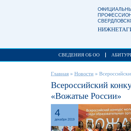
Перейти к основному содержанию
ОФИЦИАЛЬНЫ
ПРОФЕССИОН
СВЕРДЛОВСК
НИЖНЕТАГ
СВЕДЕНИЯ ОБ ОО
АБИТУР
Вы здесь
Главная
»
Новости
»
Всероссийски
Всероссийский конк
«Вожатые России»
4
декабря 2019