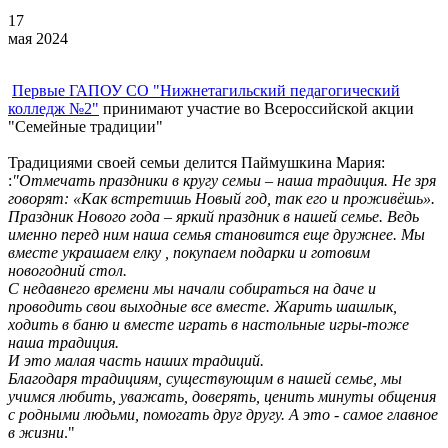
17
мая 2024
Первые ГАПОУ СО "Нижнетагильский педагогический
колледж №2"
принимают участие во Всероссийской акции
"Семейные традиции"
Традициями своей семьи делится Паймушкина Мария:
:
"Отмечать праздники в кругу семьи – наша традиция. Не зря
говорят: «Как встретишь Новый год, так его и проживёшь».
Праздник Нового года – яркий праздник в нашей семье. Ведь
именно перед ним наша семья становится еще дружнее. Мы
вместе украшаем елку , покупаем подарки и готовим
новогодний стол.
С недавнего времени мы начали собираться на даче и
проводить свои выходные все вместе. Жарить шашлык,
ходить в баню и вместе играть в настольные игры-тоже
наша традиция.
И это малая часть наших традиций.
Благодаря традициям, существующим в нашей семье, мы
учимся любить, уважать, доверять, ценить минуты общения
с родными людьми, помогать друг другу. А это - самое главное
в жизни
."