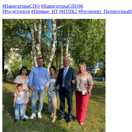
#НавигаторыСПО
#НавигаторыСПО96
#Росдетцентр
#Первые_НТ
#НТПК2
#Регпроект_Патриотика6