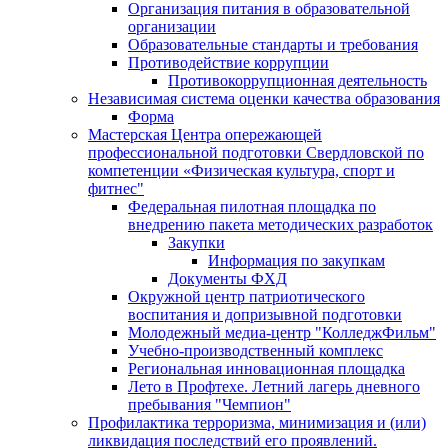
Организация питания в образовательной
организации
Образовательные стандарты и требования
Противодействие коррупции
Противокоррупционная деятельность
Независимая система оценки качества образования
Форма
Мастерская Центра опережающей
профессиональной подготовки Свердловской по
компетенции «Физическая культура, спорт и
фитнес"
Федеральная пилотная площадка по
внедрению пакета методических разработок
Закупки
Информация по закупкам
Документы ФХД
Окружной центр патриотического
воспитания и допризывной подготовки
Молодежный медиа-центр "КолледжФильм"
Учебно-производственный комплекс
Региональная инновационная площадка
Лето в Профтехе. Летний лагерь дневного
пребывания "Чемпион"
Профилактика терроризма, минимизация и (или)
ликвидация последствий его проявлений.