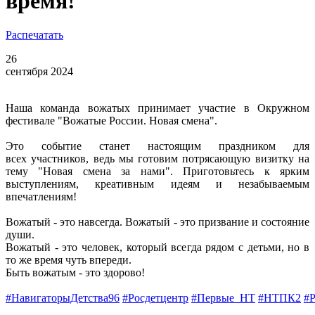
время!
Распечатать
26
сентября 2024
Наша команда вожатых принимает участие в Окружном
фестивале "Вожатые России. Новая смена".
Это событие станет настоящим праздником для
всех участников, ведь мы готовим потрясающую визитку на
тему "Новая смена за нами". Приготовьтесь к ярким
выступлениям, креативным идеям и незабываемым
впечатлениям!
Вожатый - это навсегда. Вожатый - это призвание и состояние
души.
Вожатый - это человек, который всегда рядом с детьми, но в
то же время чуть впереди.
Быть вожатым - это здорово!
#НавигаторыДетства96
#Росдетцентр
#Первые_НТ
#НТПК2
#Р