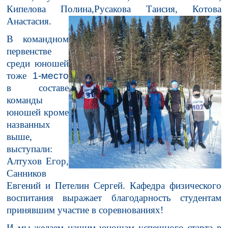
Кипелова Полина,Русакова Таисия, Котова
Анастасия.
В командном
первенстве
среди юношей
тоже
1-место
в составе
команды
юношей кроме
названных
выше,
выступали:
Алтухов Егор,
Санников
Евгений и Петелин Сергей. Кафедра физического
воспитания выражает благодарность студентам
принявшим участие в соревнованиях!
И мы желаем нашим юношам успешного старта в