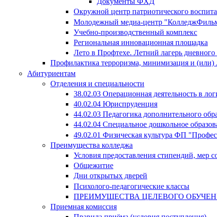
Документы ФХД
Окружной центр патриотического воспит
Молодежный медиа-центр "КолледжФиль
Учебно-производственный комплекс
Региональная инновационная площадка
Лето в Профтехе. Летний лагерь дневног
Профилактика терроризма, минимизация и (или) 
Абитуриентам
Отделения и специальности
38.02.03 Операционная деятельность в лог
40.02.04 Юриспруденция
44.02.03 Педагогика дополнительного об
44.02.04 Специальное дошкольное образов
49.02.01 Физическая культура ФП "Профе
Преимущества колледжа
Условия предоставления стипендий, мер 
Общежитие
Дни открытых дверей
Психолого-педагогические классы
ПРЕИМУЩЕСТВА ЦЕЛЕВОГО ОБУЧЕ
Приемная комиссия
Правила приёма (условия поступления)