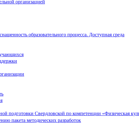
тельной организацией
снащенность образовательного процесса. Доступная среда
обучающихся
ддержки
организации
ть
ия
ой подготовки Свердловской по компетенции «Физическая культ
ению пакета методических разработок