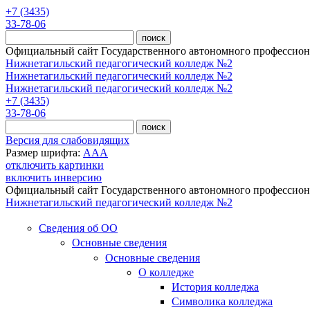
Перейти к основному содержанию
+7 (3435)
33-78-06
Официальный сайт Государственного автономного профессиона
Нижнетагильский педагогический колледж №2
Нижнетагильский педагогический колледж №2
Нижнетагильский педагогический колледж №2
+7 (3435)
33-78-06
Версия для слабовидящих
Размер шрифта:
A
A
A
отключить картинки
включить инверсию
Официальный сайт Государственного автономного профессиона
Нижнетагильский педагогический колледж №2
Сведения об ОО
Основные сведения
Основные сведения
О колледже
История колледжа
Символика колледжа