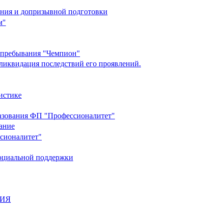
ания и допризывной подготовки
м"
о пребывания "Чемпион"
ликвидация последствий его проявлений.
истике
разования ФП "Профессионалитет"
ание
ссионалитет"
социальной поддержки
НИЯ