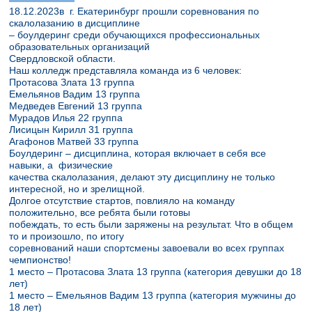
18.12.2023в г. Екатеринбург прошли соревнования по
скалолазанию в дисциплине
– боулдеринг среди обучающихся профессиональных
образовательных организаций
Свердловской области.
Наш колледж представляла команда из 6 человек:
Протасова Злата 13 группа
Емельянов Вадим 13 группа
Медведев Евгений 13 группа
Мурадов Илья 22 группа
Лисицын Кирилл 31 группа
Агафонов Матвей 33 группа
Боулдеринг – дисциплина, которая включает в себя все
навыки, а физические
качества скалолазания, делают эту дисциплину не только
интересной, но и зрелищной.
Долгое отсутствие стартов, повлияло на команду
положительно, все ребята были готовы
побеждать, то есть были заряжены на результат. Что в общем
то и произошло, по итогу
соревнований наши спортсмены завоевали во всех группах
чемпионство!
1 место – Протасова Злата 13 группа (категория девушки до 18
лет)
1 место – Емельянов Вадим 13 группа (категория мужчины до
18 лет)