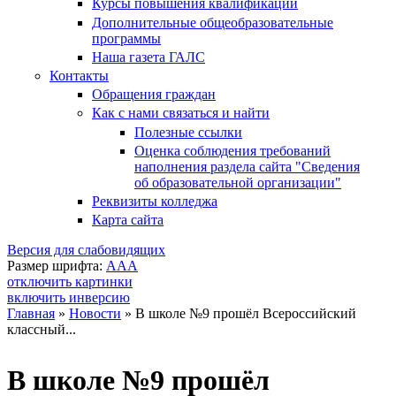
Курсы повышения квалификации
Дополнительные общеобразовательные
программы
Наша газета ГАЛС
Контакты
Обращения граждан
Как с нами связаться и найти
Полезные ссылки
Оценка соблюдения требований
наполнения раздела сайта "Сведения
об образовательной организации"
Реквизиты колледжа
Карта сайта
Версия для слабовидящих
Размер шрифта:
A
A
A
отключить картинки
включить инверсию
Главная
»
Новости
»
В школе №9 прошёл Всероссийский
классный...
Вы здесь
В школе №9 прошёл