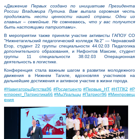
«Движение Первых создано по инициативе Президента
России Владимира Путина. Вам выпала огромная честь
продолжать нести ценности нашей страны. Одни из
главных – семейные. Не сомневаюсь, что у вас получится
быть настоящими патриотами».
В мероприятии также приняли участие активисты ГАПОУ СО
"Нижнетагильский педагогический колледж №2" — Чернавский
Егор, студент 22 группы специальности 44.02.03 Педагогика
дополнительного образования, и Нифонтов Максим, студент
группы 11 специальности 38.02.03 Операционная
деятельность в логистике.
Конференция стала важным шагом в развитии молодежного
движения в Нижнем Тагиле, вдохновляя участников на
дальнейшие достижения и активное участие в жизни города.
#НавигаторыДетства96
#Росдетцентр
#Первые_НТ
#НТПК2
#Р
егпроект_Патриотика66
#МыУральцы
#Патриот96
#Минпровещ
ения