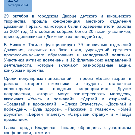
октября 2024
29 октября в городском Дворце детского и юношеского
творчества прошла конференция местного отделения
Движения Первых, на которой были подведены итоги работы
за 2024 год. Это событие собрало более 20 тысяч участников,
присоединившихся к Движению за последний год.
В Нижнем Тагиле функционирует 79 первичных отделений
Движения, открытых на базе школ, учреждений среднего
профессионального образования и молодежной политики.
Участники активно вовлечены в 12 флагманских направлений
деятельности, которые включают разнообразные акции,
конкурсы и проекты.
Среди популярных направлений — проект «Благо твори», в
рамках которого школьники и студенты становятся
волонтерами на городских мероприятиях. Другие
направления, которые могут заинтересовать молодежь,
включают «Учись и познавай», «Дерзай и открывай»,
«Создавай и вдохновляй», «Служи Отечеству», «Достигай и
побеждай», «Будь здоров», «Расскажи о главном», «Умей
дружить», «Береги планету», «Открывай страну» и «Найди
призвание».
Глава города Владислав Пинаев, обращаясь к участникам
конференции, отметил: