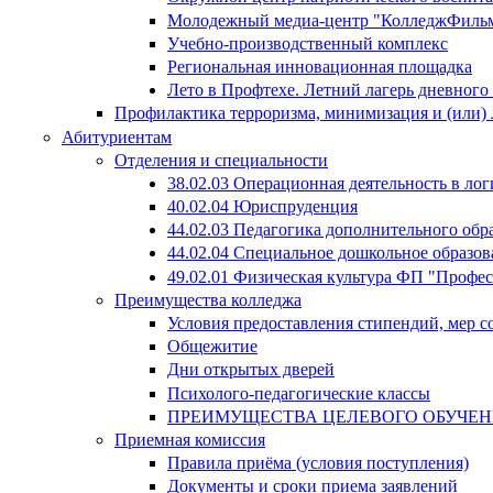
Молодежный медиа-центр "КолледжФиль
Учебно-производственный комплекс
Региональная инновационная площадка
Лето в Профтехе. Летний лагерь дневног
Профилактика терроризма, минимизация и (или) 
Абитуриентам
Отделения и специальности
38.02.03 Операционная деятельность в лог
40.02.04 Юриспруденция
44.02.03 Педагогика дополнительного об
44.02.04 Специальное дошкольное образов
49.02.01 Физическая культура ФП "Профе
Преимущества колледжа
Условия предоставления стипендий, мер 
Общежитие
Дни открытых дверей
Психолого-педагогические классы
ПРЕИМУЩЕСТВА ЦЕЛЕВОГО ОБУЧЕ
Приемная комиссия
Правила приёма (условия поступления)
Документы и сроки приема заявлений