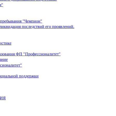
м"
о пребывания "Чемпион"
ликвидация последствий его проявлений.
истике
разования ФП "Профессионалитет"
ание
ссионалитет"
социальной поддержки
НИЯ