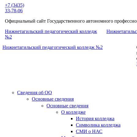
Перейти к основному содержанию
+7 (3435)
33-78-06
Официальный сайт Государственного автономного профессион
Нижнетагильский педагогический колледж
Нижнетагильс
№2
Нижнетагильский педагогический колледж №2
Сведения об ОО
Основные сведения
Основные сведения
О колледже
История колледжа
Символика колледжа
СМИ о НАС