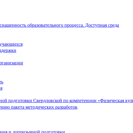
снащенность образовательного процесса. Доступная среда
обучающихся
ддержки
организации
ть
ия
ой подготовки Свердловской по компетенции «Физическая культ
ению пакета методических разработок
ания и допризывной подготовки