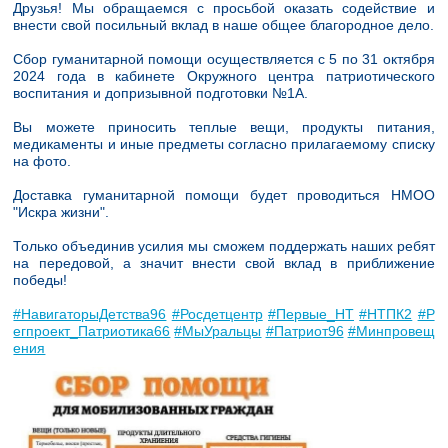
Друзья! Мы обращаемся с просьбой оказать содействие и
внести свой посильный вклад в наше общее благородное дело.
Сбор гуманитарной помощи осуществляется с 5 по 31 октября
2024 года в кабинете Окружного центра патриотического
воспитания и допризывной подготовки №1А.
Вы можете приносить теплые вещи, продукты питания,
медикаменты и иные предметы согласно прилагаемому списку
на фото.
Доставка гуманитарной помощи будет проводиться НМОО
"Искра жизни".
Только объединив усилия мы сможем поддержать наших ребят
на передовой, а значит внести свой вклад в приближение
победы!
#НавигаторыДетства96
#Росдетцентр
#Первые_НТ
#НТПК2
#Р
егпроект_Патриотика66
#МыУральцы
#Патриот96
#Минпровещ
ения