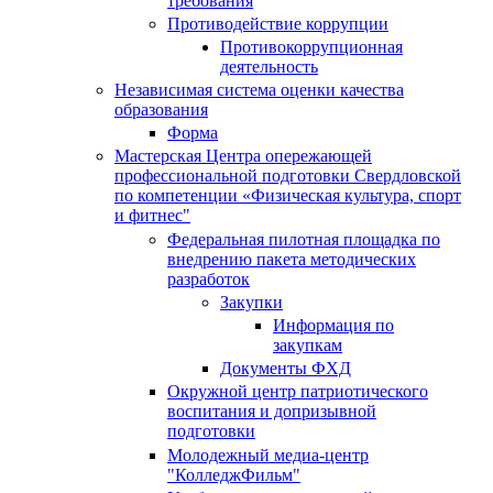
требования
Противодействие коррупции
Противокоррупционная
деятельность
Независимая система оценки качества
образования
Форма
Мастерская Центра опережающей
профессиональной подготовки Свердловской
по компетенции «Физическая культура, спорт
и фитнес"
Федеральная пилотная площадка по
внедрению пакета методических
разработок
Закупки
Информация по
закупкам
Документы ФХД
Окружной центр патриотического
воспитания и допризывной
подготовки
Молодежный медиа-центр
"КолледжФильм"