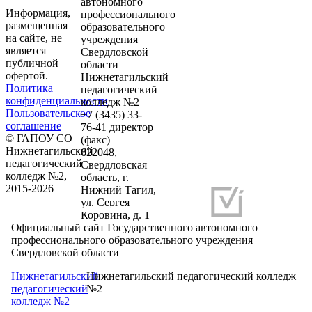
автономного
Информация,
профессионального
размещенная
образовательного
на сайте, не
учреждения
является
Свердловской
публичной
области
офертой.
Нижнетагильский
Политика
педагогический
конфиденциальности
колледж №2
Пользовательское
+7 (3435) 33-
соглашение
76-41 директор
© ГАПОУ СО
(факс)
Нижнетагильский
622048,
педагогический
Свердловская
колледж №2,
область, г.
2015-2026
Нижний Тагил,
ул. Сергея
Разработка и продвижение сайтов
Коровина, д. 1
Официальный сайт Государственного автономного
профессионального образовательного учреждения
Свердловской области
Нижнетагильский
Нижнетагильский педагогический колледж
педагогический
№2
колледж №2