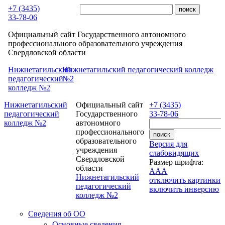
Перейти к основному содержанию
+7 (3435)
33-78-06
Официальный сайт Государственного автономного
профессионального образовательного учреждения
Свердловской области
Нижнетагильский
Нижнетагильский педагогический колледж
педагогический
№2
колледж №2
Нижнетагильский
Официальный сайт
+7 (3435)
педагогический
Государственного
33-78-06
колледж №2
автономного
профессионального
образовательного
Версия для
учреждения
слабовидящих
Свердловской
Размер шрифта:
области
A
A
A
Нижнетагильский
отключить картинки
педагогический
включить инверсию
колледж №2
Сведения об ОО
Основные сведения