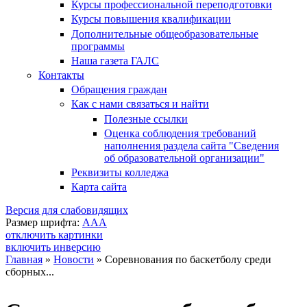
Курсы профессиональной переподготовки
Курсы повышения квалификации
Дополнительные общеобразовательные
программы
Наша газета ГАЛС
Контакты
Обращения граждан
Как с нами связаться и найти
Полезные ссылки
Оценка соблюдения требований
наполнения раздела сайта "Сведения
об образовательной организации"
Реквизиты колледжа
Карта сайта
Версия для слабовидящих
Размер шрифта:
A
A
A
отключить картинки
включить инверсию
Главная
»
Новости
»
Соревнования по баскетболу среди
сборных...
Вы здесь