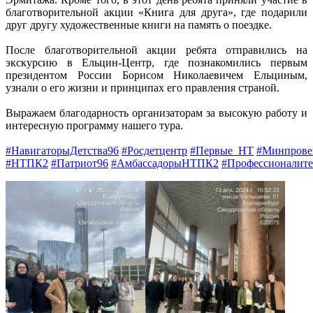
благотворительной акции «Книга для друга», где подарили
друг другу художественные книги на память о поездке.
После благотворительной акции ребята отправились на
экскурсию в Ельцин-Центр, где познакомились первым
президентом России Борисом Николаевичем Ельциным,
узнали о его жизни и принципах его правления страной.
Выражаем благодарность организаторам за высокую работу и
интересную программу нашего тура.
#НавигаторыДетства96
#Росдетцентр
#Первые_НТ
#Минпрове
#НТПК2
#Патриот96
#АмбассадорыНТПК2
#Профессионалите