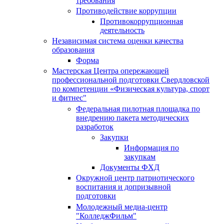
требования
Противодействие коррупции
Противокоррупционная
деятельность
Независимая система оценки качества
образования
Форма
Мастерская Центра опережающей
профессиональной подготовки Свердловской
по компетенции «Физическая культура, спорт
и фитнес"
Федеральная пилотная площадка по
внедрению пакета методических
разработок
Закупки
Информация по
закупкам
Документы ФХД
Окружной центр патриотического
воспитания и допризывной
подготовки
Молодежный медиа-центр
"КолледжФильм"