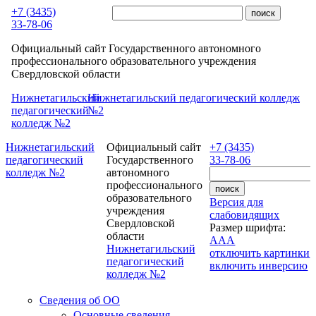
Перейти к основному содержанию
+7 (3435)
33-78-06
Официальный сайт Государственного автономного
профессионального образовательного учреждения
Свердловской области
Нижнетагильский
Нижнетагильский педагогический колледж
педагогический
№2
колледж №2
Нижнетагильский
Официальный сайт
+7 (3435)
педагогический
Государственного
33-78-06
колледж №2
автономного
профессионального
образовательного
Версия для
учреждения
слабовидящих
Свердловской
Размер шрифта:
области
A
A
A
Нижнетагильский
отключить картинки
педагогический
включить инверсию
колледж №2
Сведения об ОО
Основные сведения