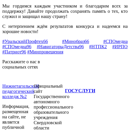
Мы гордимся каждым участником и благодарим всех за
поддержку! Давайте продолжать сохранять память о тех, кто
служил и защищал нашу страну!
С нетерпением ждём результатов конкурса и надеемся на
хорошие новости!
#УральскийПрофтех66
#Минобраз66
#СПОмедиа
#СПОмедиа96
#НавигаторыДетства96
#НТПК2
#ИРПО
#Патриот96
#Минпровещения
Расскажите о нас в
социальных сетях
Нижнетагильский
Официальный
ГОСУСЛУГИ
педагогический
сайт
колледж №2
Государственного
автономного
Информация,
профессионального
размещенная
образовательного
на сайте, не
учреждения
является
Свердловской
публичной
области