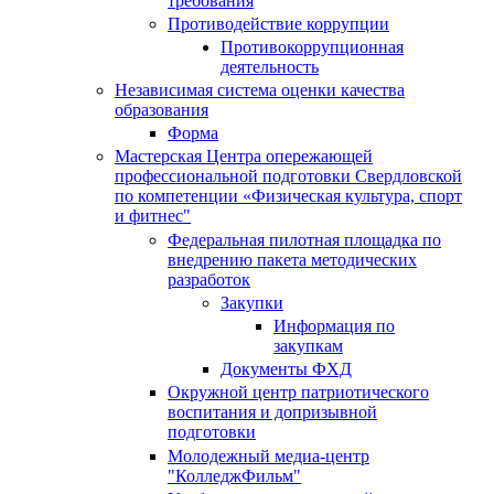
требования
Противодействие коррупции
Противокоррупционная
деятельность
Независимая система оценки качества
образования
Форма
Мастерская Центра опережающей
профессиональной подготовки Свердловской
по компетенции «Физическая культура, спорт
и фитнес"
Федеральная пилотная площадка по
внедрению пакета методических
разработок
Закупки
Информация по
закупкам
Документы ФХД
Окружной центр патриотического
воспитания и допризывной
подготовки
Молодежный медиа-центр
"КолледжФильм"