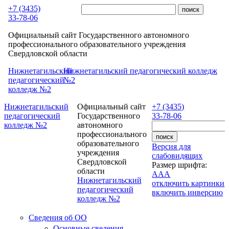
Перейти к основному содержанию
+7 (3435)
33-78-06
Официальный сайт Государственного автономного
профессионального образовательного учреждения
Свердловской области
Нижнетагильский
Нижнетагильский педагогический колледж
педагогический
№2
колледж №2
Нижнетагильский
Официальный сайт
+7 (3435)
педагогический
Государственного
33-78-06
колледж №2
автономного
профессионального
образовательного
Версия для
учреждения
слабовидящих
Свердловской
Размер шрифта:
области
A
A
A
Нижнетагильский
отключить картинки
педагогический
включить инверсию
колледж №2
Сведения об ОО
Основные сведения