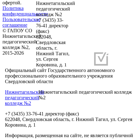
офертой.
Нижнетагильский
Политика
педагогический
конфиденциальности
колледж №2
Пользовательское
+7 (3435) 33-
соглашение
76-41 директор
© ГАПОУ СО
(факс)
Нижнетагильский
622048,
педагогический
Свердловская
колледж №2,
область, г.
2015-2026
Нижний Тагил,
ул. Сергея
Разработка и продвижение сайтов
Коровина, д. 1
Официальный сайт Государственного автономного
профессионального образовательного учреждения
Свердловской области
Нижнетагильский
Нижнетагильский педагогический колледж
педагогический
№2
колледж №2
+7 (3435) 33-76-41 директор (факс)
622048, Свердловская область, г. Нижний Тагил, ул. Сергея
Коровина, д. 1
Информация, размещенная на сайте, не является публичной