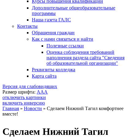
Курсы повышения квалификации
Дополнительные общеобразовательные
программы
Наша газета ГАЛС
Контакты
Обращения граждан
Как с нами связаться и найти
Полезные ссылки
Оценка соблюдения требований
наполнения раздела сайта "Сведения
об образовательной организации"
Реквизиты колледжа
Карта сайта
Версия для слабовидящих
Размер шрифта:
A
A
A
отключить картинки
включить инверсию
Главная
»
Новости
»
Сделаем Нижний Тагил комфортнее
вместе!
Вы здесь
Сделаем Нижний Тагил