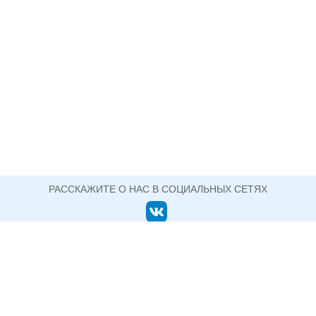
РАССКАЖИТЕ О НАС В СОЦИАЛЬНЫХ СЕТЯХ
ОФИЦИАЛЬНЫЙ САЙТ ГОСУДАРСТВЕННОГО АВТОНОМНОГО ПРОФЕССИОНАЛЬНОГО
ОБРАЗОВАТЕЛЬНОГО УЧРЕЖДЕНИЯ СВЕРДЛОВСКОЙ ОБЛАСТИ
НИЖНЕТАГИЛЬСКИЙ ПЕДАГОГИЧЕСКИЙ
КОЛЛЕДЖ №2